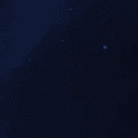
因此，对于每一位追逐梦想的人来说，都应该铭记：不忘初心、
言…