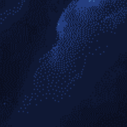
，无疑给后者敲响了一记警钟。这不仅意味着外界对于他的期望
状态。如果不能尽快调整自己的状态，那么未来可能会面临更多
待性的点评，对年轻一代球员来说也是一种激励。当他们看到像
加努力去追求卓越，以避免重蹈覆辙。这种正向循环将促进整个
未来，对任何一位优秀运动员而言，不断自我反省与提升都是不
能够继续在这个竞争激烈的平台上立足，并创造属于自己的传奇
r关于詹姆斯·哈登入选NBA超级巨星行列以来的一系列举措与表
期待同时也是一种压力，它促使每位顶尖运动员都必须不断进取
们自己，都要始终保持内心坚定。不论是赞誉还是批评，这都是