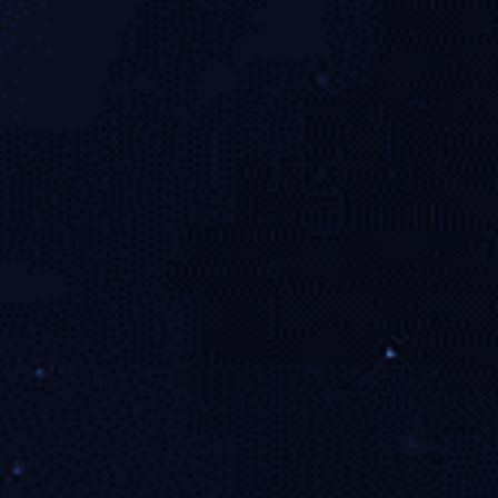
方得始终！
下一篇
阿邦拉霍评阿森纳球员能否入巴黎