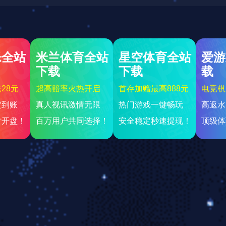
文
的表现往往会引发专家和评论员的热议。最近，著名球星雷吉·米
有预期。这一点评在篮球圈内引起了广泛关注。本文将从四个方
标准；其次，回顾哈登职业生涯的重要成就与挑战；接着，分析
哈登未来发展的影响。通过这些方面，我们可以更全面地理解球
人背景
球运动员，他在NBA的职业生涯中以出色的投篮能力和敏锐的比
，并曾多次入选全明星阵容。在米勒看来，篮球不仅仅是运动，
球员表现有较高要求。