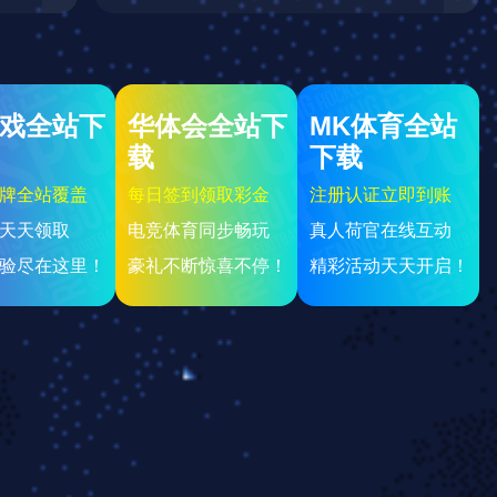
勒对哈登的表现表示失望，同
面进行详细分析：首先，探讨
米勒对于哈登表现失望的原
员之间的动态以及专家评论背
赛洞察力而闻名。他是印第安
更是一种艺术。他崇尚团队合