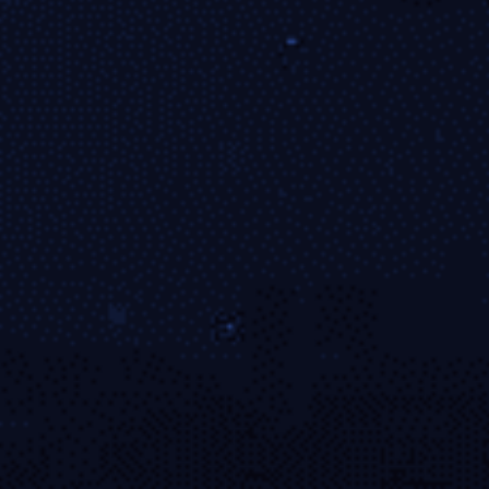
进
为球员和教练关注的焦点。犹他...
曼
德重返曼联的可能性与卡里克...
平
论常常引发热烈讨论。近日，著名...
遭
挑九人的壮举展现了他出色的个...