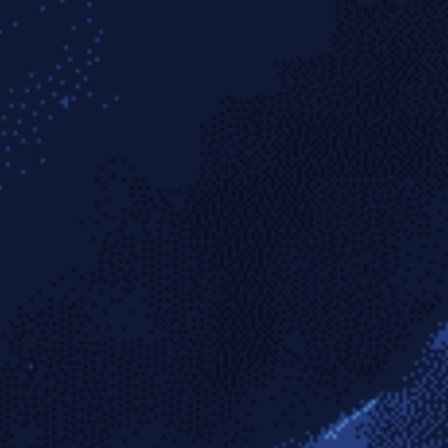
现，这使得他对后辈球员寄予
和心理素质，是他极其看重的
历所形成的一种期待。他希望
现出了非凡的天赋，多次获得
的突破和精准的三分投射，使
为球队赢得胜利。这些成就不
比赛中的发挥不稳定等问题。