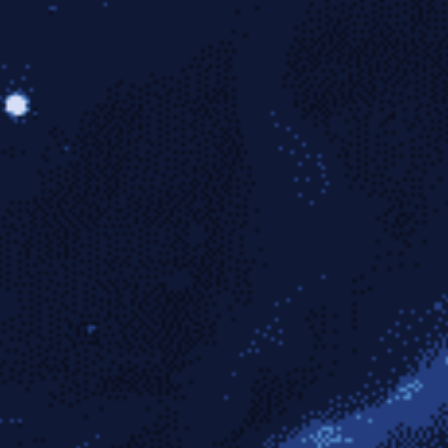
的整体评价，使得一些人开始怀疑他的真正实力和领导能力。
因分析
，可以归结为几个方面。首先是对于比赛态度的问题。在一些关
，这让像米勒这样强调竞争精神的人感到失望。在高水平竞技中
显然无法被忽视。
评论指出，在某些场合下，哈登过于依赖个人进攻，而忽略团队
来看，将阻碍球队的发展。因此，当米勒看到这样的情况时，自
展方向。
质的问题。众所周知，高压环境下考验一个人的真正实力，而当
易出现波动。由于过去几年的经历，让人们更加担忧哈登是否具
负面声音的重要原因之一。
影响