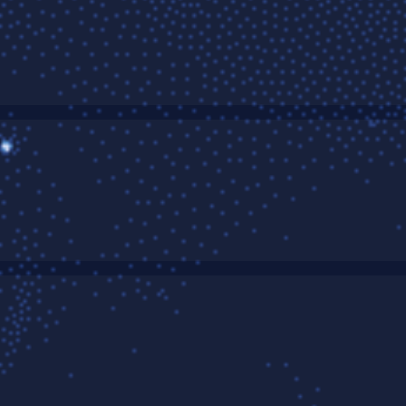
网页端入口
下载APP
勒点评哈登表现失望但其履历让人
2026-06-30 19:17
阅读 52 次