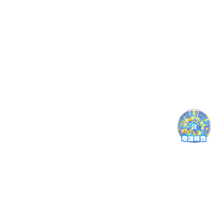
都拥有着强大的阵容深度和实力。无论是内马尔、梅西还是
姆巴佩，这些超级巨星都为球队带来了极大的关注与期待。
同时，他们也构建了一套成熟且具攻击性的战术体系，使得
球队在比赛中展现出强大的火力。
除了明星效应之外，巴黎圣日耳曼近年来还加强了青训系
统，为未来的发展储备了大量人才。这意味着即便是一些老
将离队，新鲜血液也会不断涌入，从而保持球队竞争力不
减。因此，可以说当前巴黎圣日耳曼不仅仅是依靠明星球
员，而是形成了一种全方位综合实力强大的局面。
然而，要想加入这样一支顶尖球队，仅凭单一或少数几名优
秀球员远远不够。每个位置都需要有最顶尖的人才来确保整
个团队战术运作顺畅，而这恰恰是目前大多数阿森纳球员所
欠缺的一环。因此，在这样的背景下，只有像拉亚这样具备
一定实力与潜质的人才能被看作合适人选。