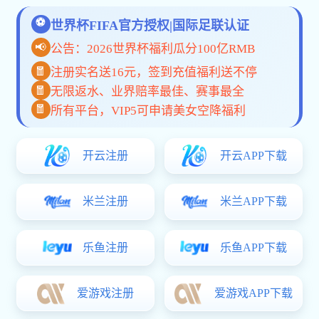
下载APP
阿邦拉霍评阿森纳球员能否入巴黎首发
阵容仅拉亚符合标准
2026-07-01 19:24
阅读 52 次