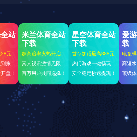
文
多特蒙德作为一支具有悠久传统和辉煌成就的球队，曾经在欧洲
力多特的七年时却感慨万千，仅获得两冠的成绩让他倍感遗憾。
深扎根于他的内心。本文将从四个方面详细探讨布兰特对于多特
夺战和未来展望，全面呈现这位球员对于职业生涯的思考与反思
辉煌
909年，是德国足球界的一支老牌劲旅。在过去的数十年间，多
上取得了令人瞩目的成绩。尤其是在1997年的欧冠联赛中，他
队。这段辉煌历史为后来的年轻球员树立了榜样，也成为了他们
多特依然保持着较高的竞技水平，但近年来在关键比赛中的表现