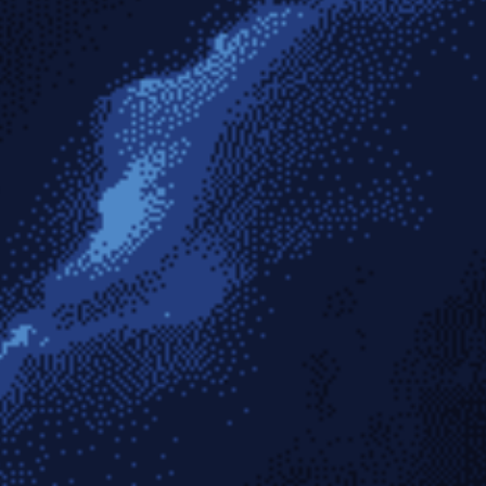
等。然而，无论是在国内还是
球队的威胁，而在杯赛阶段也
实往往充满挑战，有时候即便
使得他们在关键时刻无法爆发
个关键时刻能够把握住，很可
不已。