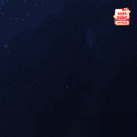
憾，但他坚信未来仍有无限可
更大的力量。同时，他也寄希
具备领导能力的新生代球员，
，共同书写新的传奇篇章。
马上充满斗志，相信只要不懈
队发展的深刻反思。虽然获得
目标。而这种坚持不懈向上的
存在热爱，就永远不会停止追