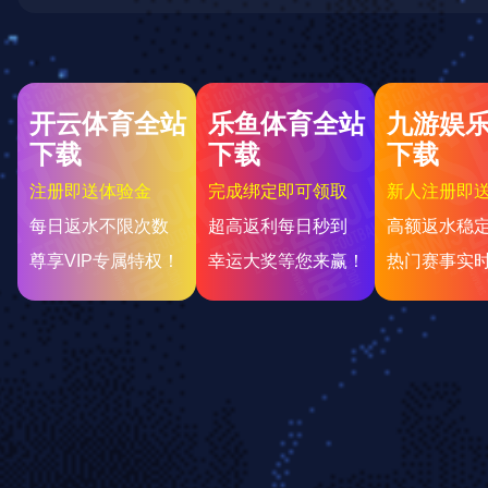
首页
体育新闻
正
在德国足球的历史长河中，
然而，布兰特在回顾自己效
这种未能达成目标的心情深
队历史、个人经历、冠军争
1、球队历史与
多特蒙德足球俱乐部成立于1
特的战术风格，在国内外赛场
赢得该项赛事冠军的德国球
然而，随着时间推移，虽然