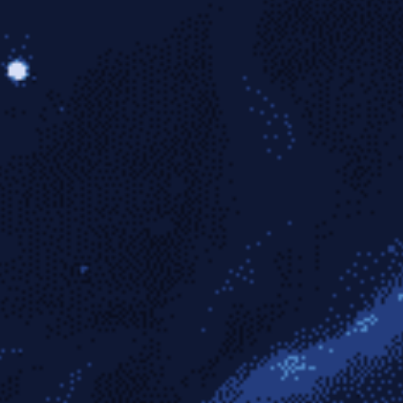
白成功并非易事，而是需要团队共同努力才能实现的大目标。
遗憾
德参与了多个国内外赛事，其中包括德甲联赛、德国杯以及欧冠
多困难。例如，在德甲联赛中，他们时常受到拜仁慕尼黑等顶尖
，这些都让他们距离荣誉越来越远。
，只要全队团结一致，就一定能够迎来属于他们的大胜利。但现
这种挫败感不仅影响了他的心理状态，也冲击着整个团队士气，
誉这一事实，布兰特别显得耿耿于怀。他总觉得，如果当初有几
正的大满贯，但这种“如果”永远只能停留在幻想之中，让人心痛
期待