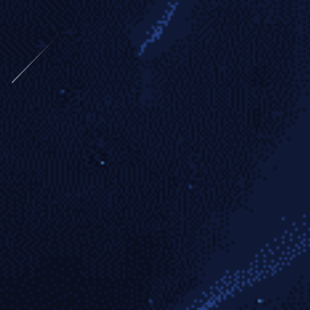
兰特加盟后的这七年里，球
感到失望。
这样的背景无疑影响了布兰
的辉煌，并为此付出了不少
杂情绪。
2、个人经历与
布兰特自2019年转会至多
屡屡帮助球队打破僵局。然
病复发之后，他开始反思自
在这些挑战面前，布兰特逐
和身体状态。这种转变让他
然而，即使经过不断努力提