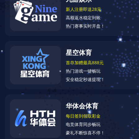
布兰特感慨多