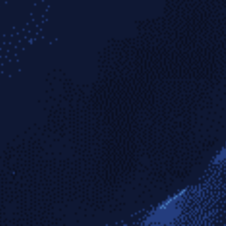
情况无疑让每一个多特球迷都
然希望能够继承前辈们留下来
对过去那些美好的瞬间充满复
强的技术能力著称，在比赛中
状况的不确定性。在一次次伤
的表现，更需要关注日常训练
的挑战。
上来说，这是对他整个职业生