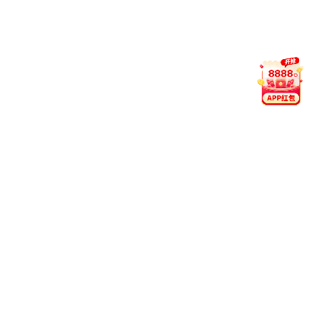
员还是观众，都将在这股浪潮中收获成长与启示。
总结：
综上所述，山东泰山在中超联赛中以37.5%的胜率面对成都
蓉城，是多方面因素共同作用下产生的结果。双方历史交锋
记录展示了实力差异，而山东泰山扎实稳定的战术布局则为
其带来了成功。同时，新兴力量如成都蓉城也正在奋起直
追，为未来发展铺平道路。在这样的背景下，本场比赛无疑
将成为我们观察中超发展的重要窗口，对整个联赛格局产生
深远影响。
随着时间推移，中国足球必将在这种良性竞争氛围下不断进
步。而我们期待着未来更多精彩赛事，为我们的生活增添无
限乐趣，也希望每一家俱乐部、每一名运动员都能够抓住机
遇，实现自我突破，共同书写中国足球的新篇章。