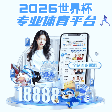
注册入口
9游官方体育APP综合入口
· 体育观看更便捷
连接你的赛事视野，打造球迷专属的数字主场。
9游官方
体育APP综合入口网页版
提供多终端支持、高清视频、 实
时比分与赛事推荐，让你随时随地畅享体育内容。
网页端入口