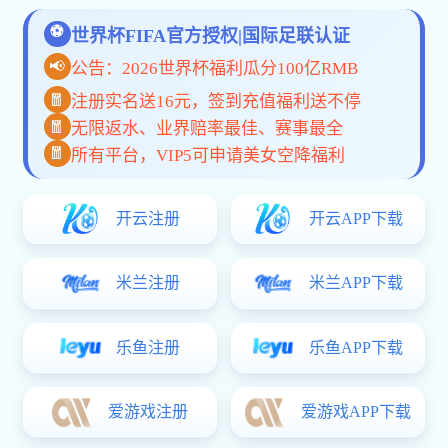
下载APP
山东泰山在中超联赛中对阵成都蓉城胜
率最高达375引发关注
2026-06-18 03:13
阅读 48 次