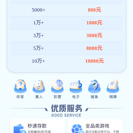
了一种独特的竞争关系。根据数据显示，自成都蓉城升入顶
级联赛以来，他们与山东泰山有过多次交锋，而山东泰山凭
借其强大的阵容和战术执行力，在这些比赛中占据了上风。
回顾两队历次对阵，可以发现山东泰山在主场作战时更能发
挥出色。在主场迎战成都蓉城时，球队往往能够充分利用主
场之利，将胜率提升至令人瞩目的水平。这种优势不仅体现
在比分上，更是通过控球率、射门次数等多项数据得以体
现。
此外，在客场挑战成都蓉城时，虽然面临不小压力，但山东
泰山依然展现出坚韧不拔的斗志。这也让很多球迷期待着未
来两队再次相遇时会擦出怎样的新火花。可以说，这一历史
交锋记录不仅是数字游戏，更是一段段故事与情感纠葛。
2、山东泰山战术特点