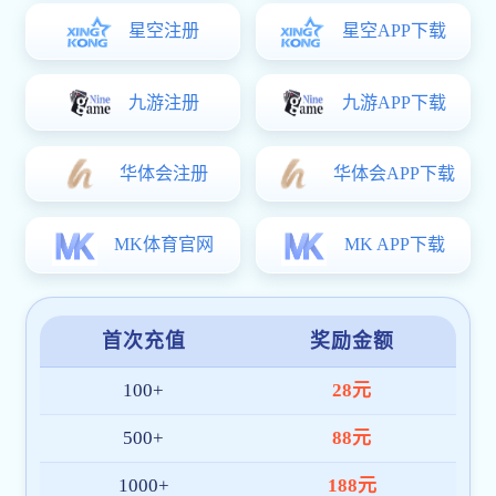
首页
体育新闻
正文
在即将到来的世界杯赛事中，全球约三分之一的人口可能无
法观看比赛，这一情况引发了广泛关注。尤其是在中国和印
度这两个拥有庞大观众基础的国家，由于转播协议尚未达
成，广大球迷面临错过精彩赛事的风险。本文将从转播协议
的重要性、影响范围、技术发展趋势及解决方案等四个方面
进行详细分析，以探讨这一现象对国际赛事传播的深远影
响。
1、转播协议的重要性
转播协议是体育赛事成功传播的关键因素之一，它不仅涉及
到赛事内容的合法播放，还关乎各方利益的平衡。在世界杯
这样的大型赛事中，各国电视台和网络平台之间需要通过谈
判达成共识，以确保能够顺利获得比赛直播权。然而，中国