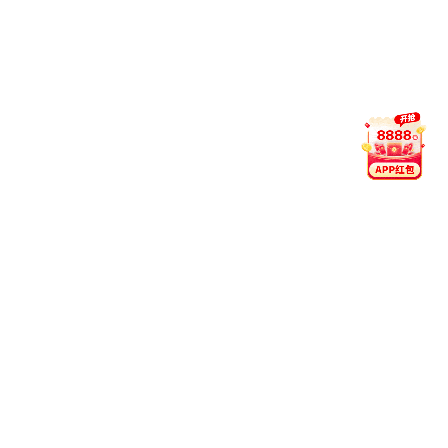
总结：
This article highlights the significant challenges posed
by the lack of broadcasting agreements for the
upcoming World Cup, particularly focusing on China
and India, two nations with a vast audience that may
miss out on this global event. The ramifications extend
beyond individual viewers, impacting industries and
national representation in international sports.
The need for timely resolution through collaboration
and innovation is evident. By leveraging modern
technology and fostering partnerships, we can work
towards ensuring that every football fan has the
opportunity to enjoy this major sporting event,
ultimately promoting unity and excitement across