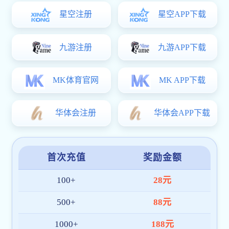
首页
体育新闻
正文
本文将围绕梅尔顿对金州勇士未来的展望，分析其在球队变
数面前的热爱与决心。梅尔顿作为一名年轻球员，深知勇士
队在经历重建与挑战之际所需的信念和支持。他表达了对金
州这座城市的热爱，并强调了面对不确定性时团队凝聚力的
重要性。同时，他也展现出对自身成长和进步的期许，承诺
将继续努力为球队贡献力量。文章将从四个方面深入探讨梅
尔顿的观点，包括勇士队当前形势分析、梅尔顿个人发展、
球队文化及未来展望，以及市民对于球队的支持与期待。
1、勇士队当前形势分析
金州勇士队近年来经历了不少波折，从昔日的冠军强队转变
为如今充满变数的球队，面临着重建与调整的挑战。在这个
过程中，球队核心球员如库里、汤普森等人的状态受到关