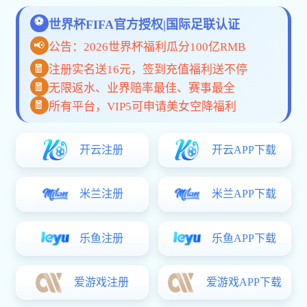
下载APP
梅尔顿展望勇士未来充满变数表达对金
州的热爱与逐日前行的决心
2026-06-06 03:21
阅读 78 次