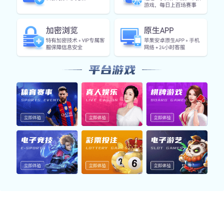
因此他推动建立了完善的青少年培训机制，为年轻球员提供
更多成长机会。从基础训练到实战演练，全方位提升年轻运
动员素质。
与此同时，他还主动与地方足球学校合作，引入优质资源，
加大对青少年培养投入。在他的带领下，辽宁铁人逐渐形成
了一套科学有效的人才选拔与培养体系，为球队未来发展储
备了充足的人才资源。
此外，他还定期组织青年队与一线队进行交流，让年轻球员
有机会近距离接触职业联赛，通过实际比赛锻炼心态和技
术。这种良好的互动机制，不仅提高了青年队员水平，也促
进了一线队内部竞争氛围，有助于整个俱乐部实力提升。
3、团队建设与文化塑造
团队建设是徐正源改革的重要组成部分。在他的指导下，辽