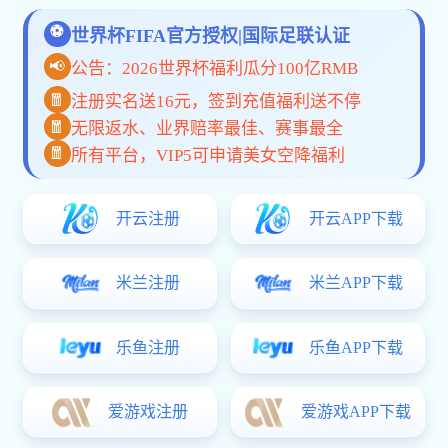
下载APP
徐正源三重改革助力辽宁铁人重焕生机
展现名帅执教智慧
2026-06-19 07:01
阅读 61 次